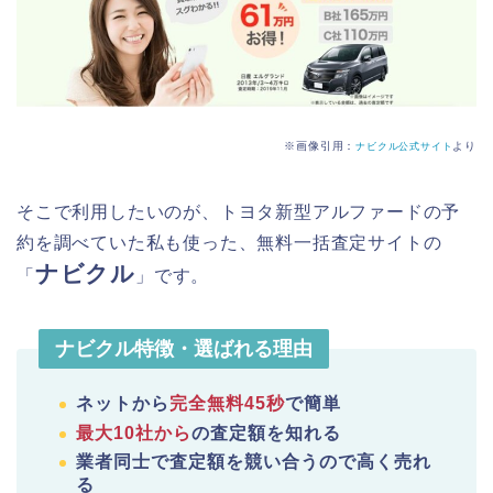
※画像引用：
より
ナビクル公式サイト
そこで利用したいのが、トヨタ新型アルファードの予
約を調べていた私も使った、無料一括査定サイトの
ナビクル
「
」です。
ナビクル特徴・選ばれる理由
ネットから
完全無料45秒
で簡単
最大10社から
の査定額を知れる
業者同士で査定額を競い合うので高く売れ
る