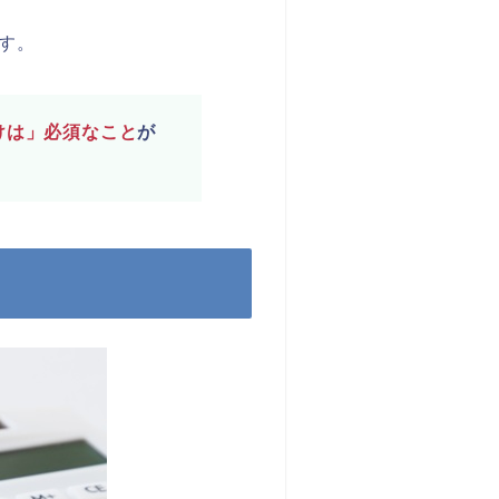
す。
けは」必須なこと
が