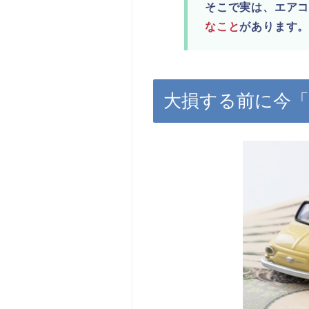
そこで実は、エア
なこと
があります
大損する前に今